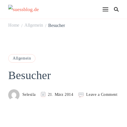
suessblog.de
Home
Allgemein
Besucher
/
/
Allgemein
Besucher
on
Selesila
21. März 2014
Leave a Comment
Besuc