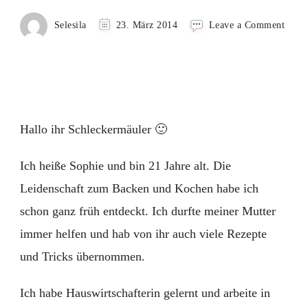
on
Selesila
23. März 2014
Leave a Comment
Himb
Windb
Torte
–
Besu
von
Soph
Hallo ihr Schleckermäuler 🙂
Ich heiße Sophie und bin 21 Jahre alt. Die
Leidenschaft zum Backen und Kochen habe ich
schon ganz früh entdeckt. Ich durfte meiner Mutter
immer helfen und hab von ihr auch viele Rezepte
und Tricks übernommen.
Ich habe Hauswirtschafterin gelernt und arbeite in