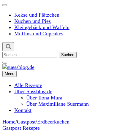
Kekse und Plätzchen
Kuchen und Pies
Kleingebäck und Waffeln
Muffins und Cupcakes
Suchen
nach:
Menu
suessblog.de
Alle Rezepte
Über Süssblog.de
Über Ilona Mura
Über Maximiliane Suermann
Kontakt
Home
/
Gastpost
/
Erdbeerkuchen
Gastpost
Rezepte