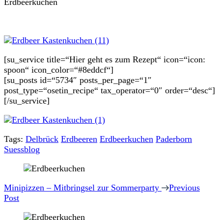
Erdbeerkuchen
[su_service title=“Hier geht es zum Rezept“ icon=“icon:
spoon“ icon_color=“#8eddcf“]
[su_posts id=“5734″ posts_per_page=“1″
post_type=“osetin_recipe“ tax_operator=“0″ order=“desc“]
[/su_service]
Tags:
Delbrück
Erdbeeren
Erdbeerkuchen
Paderborn
Suessblog
Post
Navigation
Minipizzen – Mitbringsel zur Sommerparty
Previous
Post