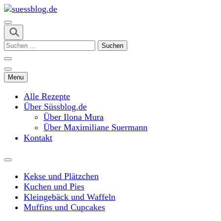
Skip
to
content
suessblog.de
(Press
Suchen
Enter)
nach:
Menu
Alle Rezepte
Über Süssblog.de
Über Ilona Mura
Über Maximiliane Suermann
Kontakt
Kekse und Plätzchen
Kuchen und Pies
Kleingebäck und Waffeln
Muffins und Cupcakes