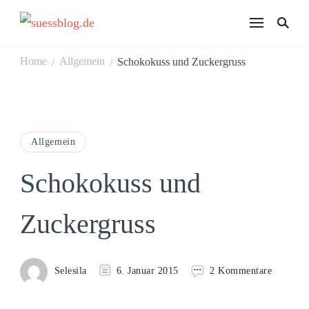
suessblog.de
Home
Allgemein
Schokokuss und Zuckergruss
/
/
Allgemein
Schokokuss und
Zuckergruss
zu
Selesila
6. Januar 2015
2 Kommentare
Schokok
und