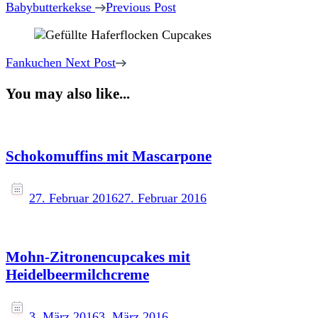
Navigation
Babybutterkekse
Previous Post
Fankuchen
Next Post
You may also like...
Schokomuffins mit Mascarpone
27. Februar 2016
27. Februar 2016
Mohn-Zitronencupcakes mit
Heidelbeermilchcreme
3. März 2016
3. März 2016