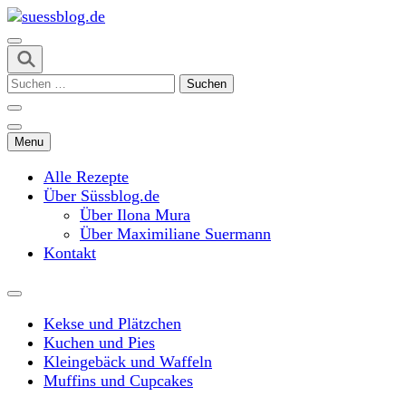
Skip
to
content
suessblog.de
(Press
Suchen
Enter)
nach:
Menu
Alle Rezepte
Über Süssblog.de
Über Ilona Mura
Über Maximiliane Suermann
Kontakt
Kekse und Plätzchen
Kuchen und Pies
Kleingebäck und Waffeln
Muffins und Cupcakes