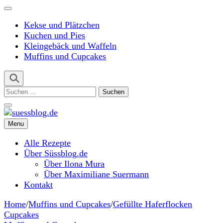
Kekse und Plätzchen
Kuchen und Pies
Kleingebäck und Waffeln
Muffins und Cupcakes
Suchen
nach:
Menu
suessblog.de
Alle Rezepte
Über Süssblog.de
Über Ilona Mura
Über Maximiliane Suermann
Kontakt
Home
/
Muffins und Cupcakes
/
Gefüllte Haferflocken
Cupcakes