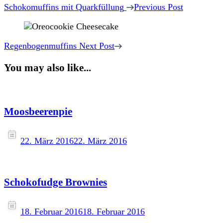
Navigation
Schokomuffins mit Quarkfüllung
Previous Post
Regenbogenmuffins
Next Post
You may also like...
Moosbeerenpie
22. März 2016
22. März 2016
Schokofudge Brownies
18. Februar 2016
18. Februar 2016