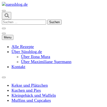
Skip
to
content
suessblog.de
(Press
Suchen
Enter)
nach:
Menu
Alle Rezepte
Über Süssblog.de
Über Ilona Mura
Über Maximiliane Suermann
Kontakt
Kekse und Plätzchen
Kuchen und Pies
Kleingebäck und Waffeln
Muffins und Cupcakes