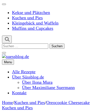
Kekse und Plätzchen
Kuchen und Pies
Kleingebäck und Waffeln
Muffins und Cupcakes
Suchen
nach:
Menu
suessblog.de
Alle Rezepte
Über Süssblog.de
Über Ilona Mura
Über Maximiliane Suermann
Kontakt
Home
/
Kuchen und Pies
/
Oreocookie Cheesecake
Kuchen und Pies