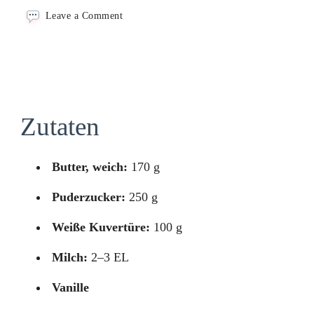
on
Leave a Comment
Frosting
mit
weißer
Schokolade
Zutaten
Butter, weich:
170 g
Puderzucker:
250 g
Weiße Kuvertüre:
100 g
Milch:
2–3 EL
Vanille