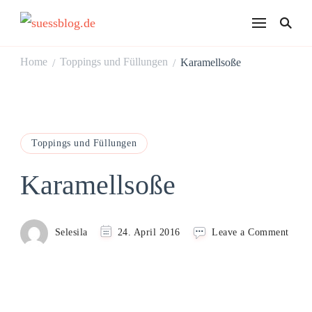
suessblog.de
Home
Toppings und Füllungen
Karamellsoße
/
/
Toppings und Füllungen
Karamellsoße
on
Selesila
24. April 2016
Leave a Comment
Kara