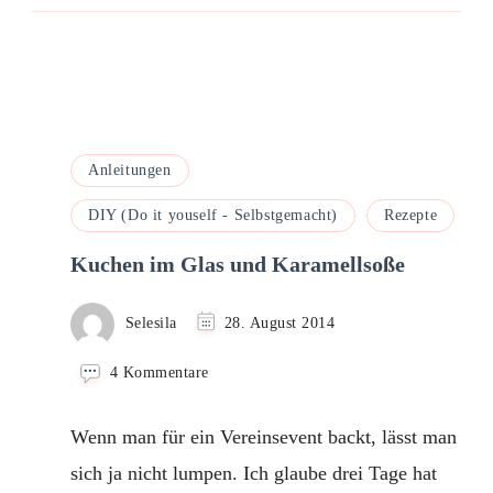
Anleitungen
DIY (Do it youself - Selbstgemacht)
Rezepte
Kuchen im Glas und Karamellsoße
Selesila
28. August 2014
zu
4 Kommentare
Kuchen
im
Wenn man für ein Vereinsevent backt, lässt man
Glas
und
sich ja nicht lumpen. Ich glaube drei Tage hat
Karamellsoße