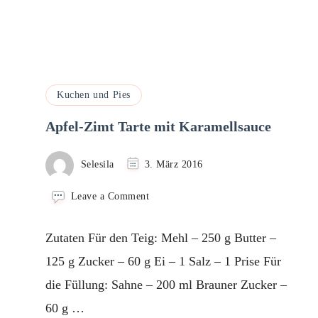
Kuchen und Pies
Apfel-Zimt Tarte mit Karamellsauce
Selesila
3. März 2016
on
Leave a Comment
Apfel-
Zimt
Zutaten Für den Teig: Mehl – 250 g Butter –
Tarte
mit
125 g Zucker – 60 g Ei – 1 Salz – 1 Prise Für
Karamellsauce
die Füllung: Sahne – 200 ml Brauner Zucker –
60 g …