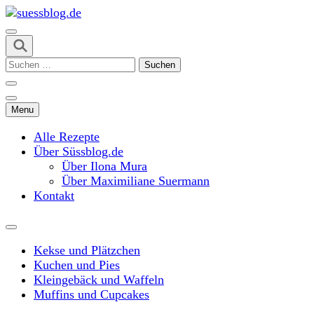
Skip
to
content
suessblog.de
(Press
Suchen
Enter)
nach:
Menu
Alle Rezepte
Über Süssblog.de
Über Ilona Mura
Über Maximiliane Suermann
Kontakt
Kekse und Plätzchen
Kuchen und Pies
Kleingebäck und Waffeln
Muffins und Cupcakes