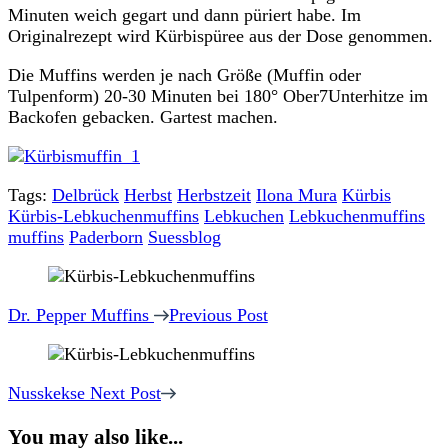
Minuten weich gegart und dann püriert habe. Im
Originalrezept wird Kürbispüree aus der Dose genommen.
Die Muffins werden je nach Größe (Muffin oder
Tulpenform) 20-30 Minuten bei 180° Ober7Unterhitze im
Backofen gebacken. Gartest machen.
Tags:
Delbrück
Herbst
Herbstzeit
Ilona Mura
Kürbis
Kürbis-Lebkuchenmuffins
Lebkuchen
Lebkuchenmuffins
muffins
Paderborn
Suessblog
Post
Navigation
Dr. Pepper Muffins
Previous Post
Nusskekse
Next Post
You may also like...