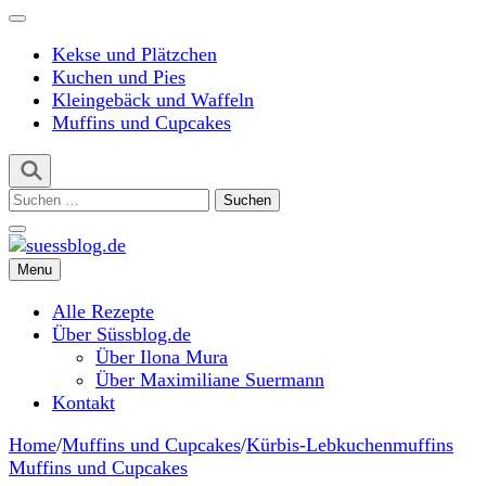
Kekse und Plätzchen
Kuchen und Pies
Kleingebäck und Waffeln
Muffins und Cupcakes
Suchen
nach:
Menu
suessblog.de
Alle Rezepte
Über Süssblog.de
Über Ilona Mura
Über Maximiliane Suermann
Kontakt
Home
/
Muffins und Cupcakes
/
Kürbis-Lebkuchenmuffins
Muffins und Cupcakes