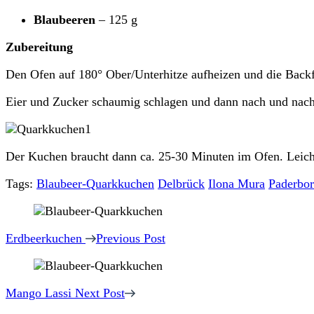
Blaubeeren
– 125 g
Zubereitung
Den Ofen auf 180° Ober/Unterhitze aufheizen und die Backf
Eier und Zucker schaumig schlagen und dann nach und nach 
Der Kuchen braucht dann ca. 25-30 Minuten im Ofen. Leich
Tags:
Blaubeer-Quarkkuchen
Delbrück
Ilona Mura
Paderbo
Post
Navigation
Erdbeerkuchen
Previous Post
Mango Lassi
Next Post