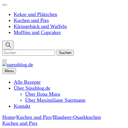
Kekse und Plätzchen
Kuchen und Pies
Kleingebäck und Waffeln
Muffins und Cupcakes
Suchen
nach:
Menu
suessblog.de
Alle Rezepte
Über Süssblog.de
Über Ilona Mura
Über Maximiliane Suermann
Kontakt
Home
/
Kuchen und Pies
/
Blaubeer-Quarkkuchen
Kuchen und Pies