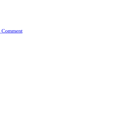
on
Blaubeer-
a Comment
Quarkkuchen