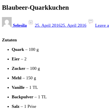
Blaubeer-Quarkkuchen
Selesila
25. April 2016
25. April 2016
Leave 
Zutaten
Quark
– 100 g
Eier
– 2
Zucker
– 100 g
Mehl
– 150 g
Vanille
– 1 TL
Backpulver
– 1 TL
Salz
– 1 Prise