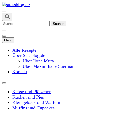
Skip
to
content
suessblog.de
(Press
Suchen
Enter)
nach:
Menu
Alle Rezepte
Über Süssblog.de
Über Ilona Mura
Über Maximiliane Suermann
Kontakt
Kekse und Plätzchen
Kuchen und Pies
Kleingebäck und Waffeln
Muffins und Cupcakes