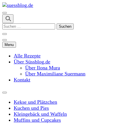
Skip
to
content
suessblog.de
(Press
Suchen
Enter)
nach:
Menu
Alle Rezepte
Über Süssblog.de
Über Ilona Mura
Über Maximiliane Suermann
Kontakt
Kekse und Plätzchen
Kuchen und Pies
Kleingebäck und Waffeln
Muffins und Cupcakes