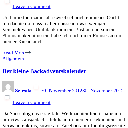
on
Süssblog
Leave a Comment
in
Und pünktlich zum Jahreswechsel noch ein neues Outfit.
neuem
Ich dachte da muss mal ein bisschen was weniger
Design
Verspieltes her. Und dank meinem Bastian und seinen
Photoshopkenntnissen, habe ich nach einer Fotosession in
meiner Küche auch …
Read More
Allgemein
Der kleine Backadventskalender
Selesila
30. November 2012
30. November 2012
on
Der
Leave a Comment
kleine
Da Suessblog das erste Jahr Weihnachten feiert, habe ich
Backadventskalender
mir etwas ausgedacht. Ich habe in meinem Bekannten- und
Verwandtenkreis, sowie auf Facebook um Lieblingsrezepte