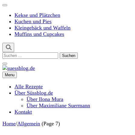
Kekse und Plätzchen
Kuchen und Pies
Kleingebäck und Waffeln
Muffins und Cupcakes
Suchen
nach:
Menu
suessblog.de
Alle Rezepte
Über Süssblog.de
Über Ilona Mura
Über Maximiliane Suermann
Kontakt
Home
/
Allgemein
(Page 7)