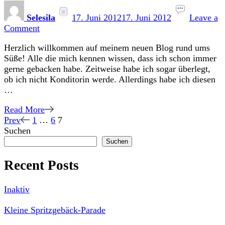
Selesila
17. Juni 2012
17. Juni 2012
Leave a
on
Comment
Willkommen
Herzlich willkommen auf meinem neuen Blog rund ums
auf
Süße! Alle die mich kennen wissen, dass ich schon immer
Suessblog.de!
gerne gebacken habe. Zeitweise habe ich sogar überlegt,
ob ich nicht Konditorin werde. Allerdings habe ich diesen
…
Read More
Seitennummerierung
Page
Page
Page
Prev
1
…
6
7
Suchen
der
Suchen
Beiträge
Recent Posts
Inaktiv
Kleine Spritzgebäck-Parade