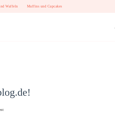
und Waffeln
Muffins und Cupcakes
log.de!
on
nt
Willkommen