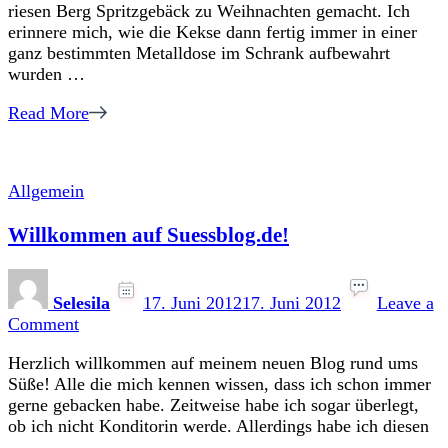
riesen Berg Spritzgebäck zu Weihnachten gemacht. Ich
an
erinnere mich, wie die Kekse dann fertig immer in einer
Früher
ganz bestimmten Metalldose im Schrank aufbewahrt
wurden …
Read More
Allgemein
Willkommen auf Suessblog.de!
Selesila
17. Juni 2012
17. Juni 2012
Leave a
on
Comment
Willkommen
Herzlich willkommen auf meinem neuen Blog rund ums
auf
Süße! Alle die mich kennen wissen, dass ich schon immer
Suessblog.de!
gerne gebacken habe. Zeitweise habe ich sogar überlegt,
ob ich nicht Konditorin werde. Allerdings habe ich diesen
…