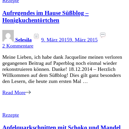
Rezepte
Aufregendes im Hause Süßblog –
Honigkuchentörtchen
Selesila
9. März 2015
9. März 2015
zu
2 Kommentare
Aufregendes
Meine Lieben, ich habe dank Jacqueline meinen verloren
im
gegangenen Beitrag auf Paperblog noch einmal wieder
Hause
rekonstruieren können. Danke! 18.12.2014 – Herzlich
Süßblog
Willkommen auf dem Süßblog! Dies gilt ganz besonders
–
den Lesern, die heute zum ersten Mal …
Honigkuchentörtchen
Read More
Rezepte
Apfelquarkschnitten mit Schoko und Mandel