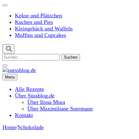
Kekse und Plätzchen
Kuchen und Pies
Kleingebäck und Waffeln
Muffins und Cupcakes
Suchen
nach:
Menu
suessblog.de
Alle Rezepte
Über Süssblog.de
Über Ilona Mura
Über Maximiliane Suermann
Kontakt
Home
/
Schokolade