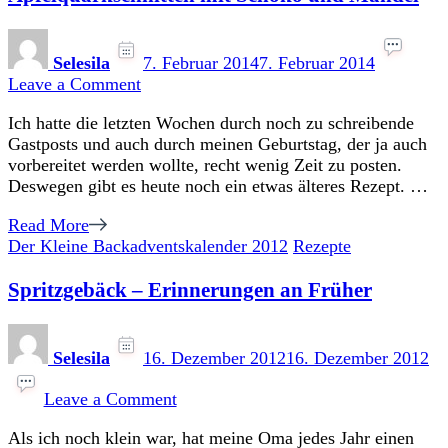
Selesila
7. Februar 2014
7. Februar 2014
on
Leave a Comment
Apfelquarkschnitten
Ich hatte die letzten Wochen durch noch zu schreibende
mit
Gastposts und auch durch meinen Geburtstag, der ja auch
Schoko
vorbereitet werden wollte, recht wenig Zeit zu posten.
und
Deswegen gibt es heute noch ein etwas älteres Rezept. …
Mandel
Read More
Der Kleine Backadventskalender 2012
Rezepte
Spritzgebäck – Erinnerungen an Früher
Selesila
16. Dezember 2012
16. Dezember 2012
on
Spritzgebäck
Leave a Comment
–
Als ich noch klein war, hat meine Oma jedes Jahr einen
Erinnerungen