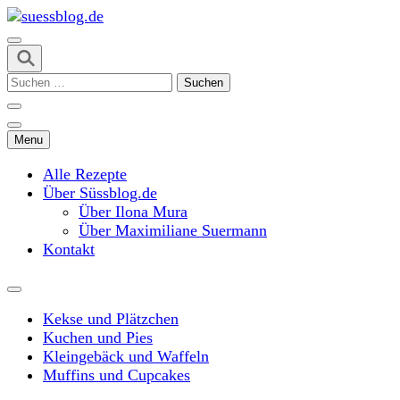
Skip
to
content
suessblog.de
(Press
Suchen
Enter)
nach:
Menu
Alle Rezepte
Über Süssblog.de
Über Ilona Mura
Über Maximiliane Suermann
Kontakt
Kekse und Plätzchen
Kuchen und Pies
Kleingebäck und Waffeln
Muffins und Cupcakes