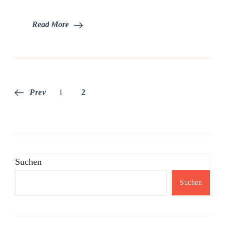
Read More
Seitennummerierung
Page
Page
Prev
1
2
der
Beiträge
Suchen
Suchen