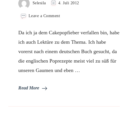
Selesila
4. Juli 2012
on
Leave a Comment
Buchrezension
–
Da ich ja dem Cakepopfieber verfallen bin, habe
Verrückt
nach
ich auch Lektüre zu dem Thema. Ich habe
Cakepops
vorerst nach einem deutschen Buch gesucht, da
die englischen Poprezepte meist viel zu süß für
unseren Gaumen und eben …
Read More