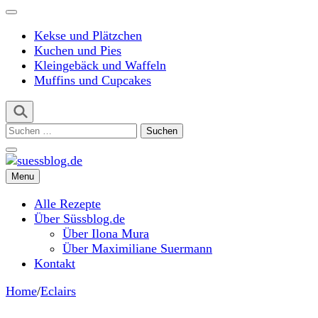
Kekse und Plätzchen
Kuchen und Pies
Kleingebäck und Waffeln
Muffins und Cupcakes
Suchen
nach:
Menu
suessblog.de
Alle Rezepte
Über Süssblog.de
Über Ilona Mura
Über Maximiliane Suermann
Kontakt
Home
/
Eclairs