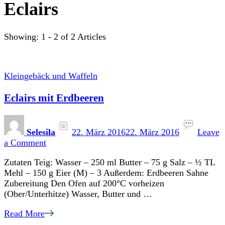
Eclairs
Showing: 1 - 2 of 2 Articles
Kleingebäck und Waffeln
Eclairs mit Erdbeeren
Selesila
22. März 2016
22. März 2016
Leave
on
a Comment
Eclairs
Zutaten Teig: Wasser – 250 ml Butter – 75 g Salz – ½ TL
mit
Mehl – 150 g Eier (M) – 3 Außerdem: Erdbeeren Sahne
Erdbeeren
Zubereitung Den Ofen auf 200°C vorheizen
(Ober/Unterhitze) Wasser, Butter und …
Read More