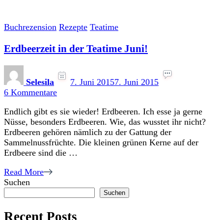
Buchrezension
Rezepte
Teatime
Erdbeerzeit in der Teatime Juni!
Selesila
7. Juni 2015
7. Juni 2015
zu
6 Kommentare
Erdbeerzeit
Endlich gibt es sie wieder! Erdbeeren. Ich esse ja gerne
in
Nüsse, besonders Erdbeeren. Wie, das wusstet ihr nicht?
der
Erdbeeren gehören nämlich zu der Gattung der
Teatime
Sammelnussfrüchte. Die kleinen grünen Kerne auf der
Juni!
Erdbeere sind die …
Read More
Suchen
Suchen
Recent Posts