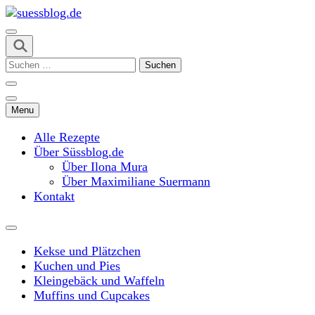
Skip
to
content
suessblog.de
(Press
Suchen
Enter)
nach:
Menu
Alle Rezepte
Über Süssblog.de
Über Ilona Mura
Über Maximiliane Suermann
Kontakt
Kekse und Plätzchen
Kuchen und Pies
Kleingebäck und Waffeln
Muffins und Cupcakes