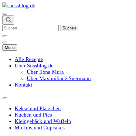
Skip
to
content
suessblog.de
(Press
Suchen
Enter)
nach:
Menu
Alle Rezepte
Über Süssblog.de
Über Ilona Mura
Über Maximiliane Suermann
Kontakt
Kekse und Plätzchen
Kuchen und Pies
Kleingebäck und Waffeln
Muffins und Cupcakes