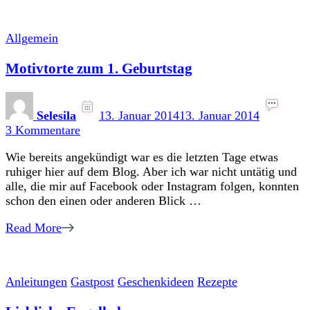
Allgemein
Motivtorte zum 1. Geburtstag
Selesila
13. Januar 2014
13. Januar 2014
zu
3 Kommentare
Motivtorte
Wie bereits angekündigt war es die letzten Tage etwas
zum
ruhiger hier auf dem Blog. Aber ich war nicht untätig und
1.
alle, die mir auf Facebook oder Instagram folgen, konnten
Geburtstag
schon den einen oder anderen Blick …
Read More
Anleitungen
Gastpost
Geschenkideen
Rezepte