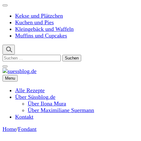
Kekse und Plätzchen
Kuchen und Pies
Kleingebäck und Waffeln
Muffins und Cupcakes
Suchen
nach:
Menu
suessblog.de
Alle Rezepte
Über Süssblog.de
Über Ilona Mura
Über Maximiliane Suermann
Kontakt
Home
/
Fondant