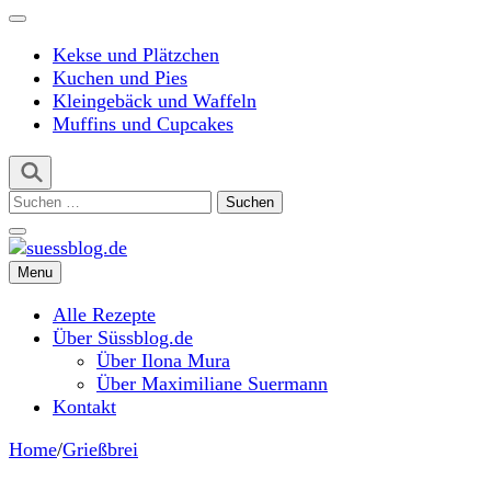
Kekse und Plätzchen
Kuchen und Pies
Kleingebäck und Waffeln
Muffins und Cupcakes
Suchen
nach:
Menu
suessblog.de
Alle Rezepte
Über Süssblog.de
Über Ilona Mura
Über Maximiliane Suermann
Kontakt
Home
/
Grießbrei