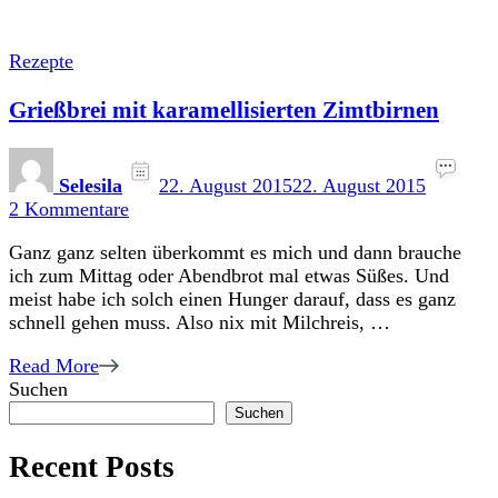
Rezepte
Grießbrei mit karamellisierten Zimtbirnen
Selesila
22. August 2015
22. August 2015
zu
2 Kommentare
Grießbrei
Ganz ganz selten überkommt es mich und dann brauche
mit
ich zum Mittag oder Abendbrot mal etwas Süßes. Und
karamellisierten
meist habe ich solch einen Hunger darauf, dass es ganz
Zimtbirnen
schnell gehen muss. Also nix mit Milchreis, …
Read More
Suchen
Suchen
Recent Posts