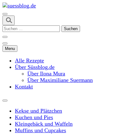
Skip
to
content
suessblog.de
(Press
Suchen
Enter)
nach:
Menu
Alle Rezepte
Über Süssblog.de
Über Ilona Mura
Über Maximiliane Suermann
Kontakt
Kekse und Plätzchen
Kuchen und Pies
Kleingebäck und Waffeln
Muffins und Cupcakes