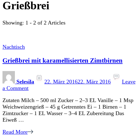
Grießbrei
Showing: 1 - 2 of 2 Articles
Nachtisch
Grießbrei mit karamellisierten Zimtbirnen
Selesila
22. März 2016
22. März 2016
Leave
on
a Comment
Grießbrei
Zutaten Milch – 500 ml Zucker – 2–3 EL Vanille – 1 Msp
mit
Weichweizengrieß – 45 g Getrenntes Ei – 1 Birnen – 1
karamellisierten
Zimtzucker – 1 EL Wasser – 3–4 EL Zubereitung Das
Zimtbirnen
Eiweß …
Read More