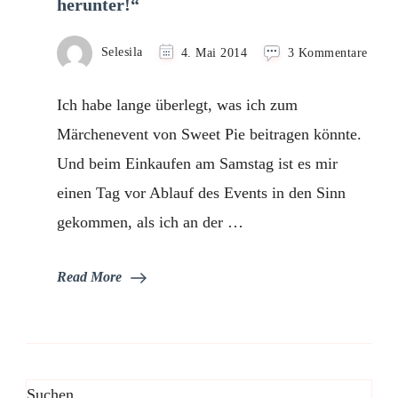
herunter!“
zu
Selesila
4. Mai 2014
3 Kommentare
Rapun
Rapun
Ich habe lange überlegt, was ich zum
lass
dein
Märchenevent von Sweet Pie beitragen könnte.
Haar
Und beim Einkaufen am Samstag ist es mir
herun
einen Tag vor Ablauf des Events in den Sinn
gekommen, als ich an der …
Read More
Suchen