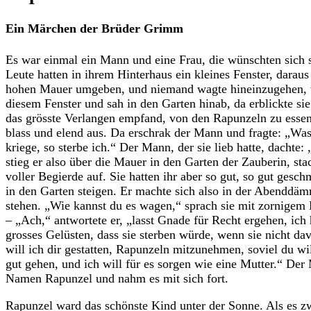
Ein Märchen der Brüder Grimm
Es war einmal ein Mann und eine Frau, die wünschten sich s
Leute hatten in ihrem Hinterhaus ein kleines Fenster, darau
hohen Mauer umgeben, und niemand wagte hineinzugehen, weil
diesem Fenster und sah in den Garten hinab, da erblickte sie
das grösste Verlangen empfand, von den Rapunzeln zu essen.
blass und elend aus. Da erschrak der Mann und fragte: „Was
kriege, so sterbe ich.“ Der Mann, der sie lieb hatte, dacht
stieg er also über die Mauer in den Garten der Zauberin, sta
voller Begierde auf. Sie hatten ihr aber so gut, so gut ges
in den Garten steigen. Er machte sich also in der Abenddämm
stehen. „Wie kannst du es wagen,“ sprach sie mit zornigem 
– „Ach,“ antwortete er, „lasst Gnade für Recht ergehen, ic
grosses Gelüsten, dass sie sterben würde, wenn sie nicht da
will ich dir gestatten, Rapunzeln mitzunehmen, soviel du wi
gut gehen, und ich will für es sorgen wie eine Mutter.“ Der
Namen Rapunzel und nahm es mit sich fort.
Rapunzel ward das schönste Kind unter der Sonne. Als es zw