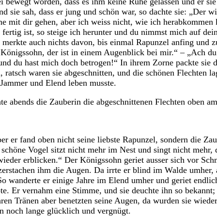
sei bewegt worden, dass es ihm keine Ruhe gelassen und er sie
d sie sah, dass er jung und schön war, so dachte sie: „Der wir
erne mit dir gehen, aber ich weiss nicht, wie ich herabkomme
 fertig ist, so steige ich herunter und du nimmst mich auf dei
 merkte auch nichts davon, bis einmal Rapunzel anfing und z
e Königssohn, der ist in einem Augenblick bei mir.“ – „Ach du
, und du hast mich doch betrogen!“ In ihrem Zorne packte sie
ch, ratsch waren sie abgeschnitten, und die schönen Flechten l
m Jammer und Elend leben musste.
te abends die Zauberin die abgeschnittenen Flechten oben am
ber er fand oben nicht seine liebste Rapunzel, sondern die Za
er schöne Vogel sitzt nicht mehr im Nest und singt nicht mehr
e wieder erblicken.“ Der Königssohn geriet ausser sich vor S
 zerstachen ihm die Augen. Da irrte er blind im Walde umher, 
So wanderte er einige Jahre im Elend umher und geriet endlic
. Er vernahm eine Stimme, und sie deuchte ihn so bekannt; d
en Tränen aber benetzten seine Augen, da wurden sie wieder k
n noch lange glücklich und vergnügt.