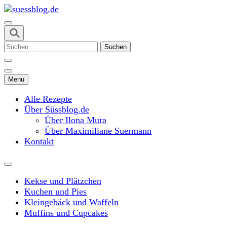
Skip
to
content
suessblog.de
(Press
Suchen
Enter)
nach:
Menu
Alle Rezepte
Über Süssblog.de
Über Ilona Mura
Über Maximiliane Suermann
Kontakt
Kekse und Plätzchen
Kuchen und Pies
Kleingebäck und Waffeln
Muffins und Cupcakes