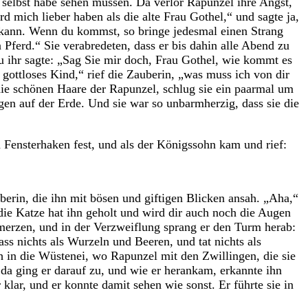
 selbst habe sehen müssen. Da verlor Rapunzel ihre Angst,
d mich lieber haben als die alte Frau Gothel,“ und sagte ja,
n kann. Wenn du kommst, so bringe jedesmal einen Strang
n Pferd.“ Sie verabredeten, dass er bis dahin alle Abend zu
u ihr sagte: „Sag Sie mir doch, Frau Gothel, wie kommt es
 gottloses Kind,“ rief die Zauberin, „was muss ich von dir
 die schönen Haare der Rapunzel, schlug sie ein paarmal um
agen auf der Erde. Und sie war so unbarmherzig, dass sie die
 Fensterhaken fest, und als der Königssohn kam und rief:
uberin, die ihn mit bösen und giftigen Blicken ansah. „Aha,“
, die Katze hat ihn geholt und wird dir auch noch die Augen
chmerzen, und in der Verzweiflung sprang er den Turm herab:
ass nichts als Wurzeln und Beeren, und tat nichts als
h in die Wüstenei, wo Rapunzel mit den Zwillingen, die sie
a ging er darauf zu, und wie er herankam, erkannte ihn
lar, und er konnte damit sehen wie sonst. Er führte sie in