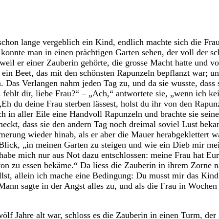
chon lange vergeblich ein Kind, endlich machte sich die Fra
s konnte man in einen prächtigen Garten sehen, der voll der 
 er einer Zauberin gehörte, die grosse Macht hatte und von 
 ein Beet, das mit den schönsten Rapunzeln bepflanzt war; und
 Das Verlangen nahm jeden Tag zu, und da sie wusste, dass s
 fehlt dir, liebe Frau?“ – „Ach,“ antwortete sie, „wenn ich 
e: „Eh du deine Frau sterben lässest, holst du ihr von den Ra
ch in aller Eile eine Handvoll Rapunzeln und brachte sie seine
chmeckt, dass sie den andern Tag noch dreimal soviel Lust be
erung wieder hinab, als er aber die Mauer herabgeklettert war
Blick, „in meinen Garten zu steigen und wie ein Dieb mir me
h habe mich nur aus Not dazu entschlossen: meine Frau hat Eu
von zu essen bekäme.“ Da liess die Zauberin in ihrem Zorne na
llst, allein ich mache eine Bedingung: Du musst mir das Kind
 Mann sagte in der Angst alles zu, und als die Frau in Woche
ölf Jahre alt war, schloss es die Zauberin in einen Turm, de