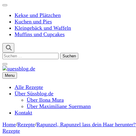
Kekse und Plätzchen
Kuchen und Pies
Kleingebäck und Waffeln
Muffins und Cupcakes
Suchen
nach:
Menu
suessblog.de
Alle Rezepte
Über Süssblog.de
Über Ilona Mura
Über Maximiliane Suermann
Kontakt
Home
/
Rezepte
/
Rapunzel, Rapunzel lass dein Haar herunter!
Rezepte