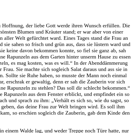
u Hoffnung, der liebe Gott werde ihren Wunsch erfüllen. Die
schönsten Blumen und Kräuter stand; er war aber von einer
aller Welt gefürchtet ward. Eines Tages stand die Frau an
 sie sahen so frisch und grün aus, dass sie lüstern ward und
ie keine davon bekommen konnte, so fiel sie ganz ab, sah
keine Rapunzeln aus dem Garten hinter unserm Hause zu essen
punzeln, es mag kosten, was es will.“ In der Abenddämmerung
r Frau. Sie machte sich sogleich Salat daraus und ass sie in
kam. Sollte sie Ruhe haben, so musste der Mann noch einmal
, erschrak er gewaltig, denn er sah die Zauberin vor sich
ine Rapunzeln zu stehlen? Das soll dir schlecht bekommen.“
re Rapunzeln aus dem Fenster erblickt, und empfindet ein so
ch und sprach zu ihm: „Verhält es sich so, wie du sagst, so
 geben, das deine Frau zur Welt bringen wird. Es soll ihm
n kam, so erschien sogleich die Zauberin, gab dem Kinde den
r in einem Walde lag, und weder Treppe noch Türe hatte, nur