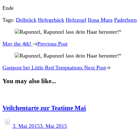
Ende
Tags:
Delbrück
Hefegebäck
Hefezopf
Ilona Mura
Paderborn
Post
Navigation
May the 4th!
Previous Post
Gastpost bei Little Red Temptations
Next Post
You may also like...
Veilchentarte zur Teatime Mai
3. Mai 2015
3. Mai 2015