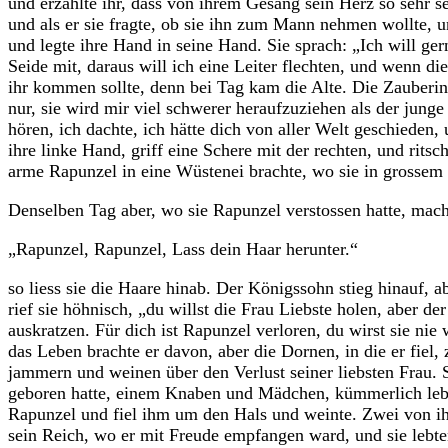
und erzählte ihr, dass von ihrem Gesang sein Herz so sehr 
und als er sie fragte, ob sie ihn zum Mann nehmen wollte, un
und legte ihre Hand in seine Hand. Sie sprach: „Ich will g
Seide mit, daraus will ich eine Leiter flechten, und wenn die
ihr kommen sollte, denn bei Tag kam die Alte. Die Zauberin
nur, sie wird mir viel schwerer heraufzuziehen als der jung
hören, ich dachte, ich hätte dich von aller Welt geschieden
ihre linke Hand, griff eine Schere mit der rechten, und rits
arme Rapunzel in eine Wüstenei brachte, wo sie in grosse
Denselben Tag aber, wo sie Rapunzel verstossen hatte, mach
„Rapunzel, Rapunzel, Lass dein Haar herunter.“
so liess sie die Haare hinab. Der Königssohn stieg hinauf, a
rief sie höhnisch, „du willst die Frau Liebste holen, aber d
auskratzen. Für dich ist Rapunzel verloren, du wirst sie ni
das Leben brachte er davon, aber die Dornen, in die er fiel,
jammern und weinen über den Verlust seiner liebsten Frau. 
geboren hatte, einem Knaben und Mädchen, kümmerlich lebte
Rapunzel und fiel ihm um den Hals und weinte. Zwei von ihr
sein Reich, wo er mit Freude empfangen ward, und sie lebte