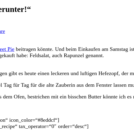
erunter!“
zu
Rapunzel,
re
Rapunzel
lass
dein
et Pie
beitragen könnte. Und beim Einkaufen am Samstag ist 
Haar
gekauft habe: Feldsalat, auch Rapunzel genannt.
herunter!“
en gibt es heute einen leckeren und luftigen Hefezopf, der m
 Tag für Tag für die alte Zauberin aus dem Fenster lassen mu
em Ofen, bestrichen mit ein bisschen Butter könnte ich es mi
poon“ icon_color=“#8eddcf“]
_recipe“ tax_operator=“0″ order=“desc“]