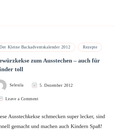
Der Kleine Backadventskalender 2012
Rezepte
ewürzkekse zum Ausstechen – auch für
nder toll
Selesila
5. Dezember 2012
on
Leave a Comment
Gewürzkekse
zum
ese Ausstechkekse schmecken super lecker, sind
Ausstechen
–
hnell gemacht und machen auch Kindern Spaß!
auch