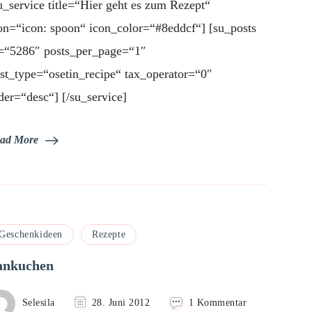
u_service title=“Hier geht es zum Rezept“
für
Kinder
on=“icon: spoon“ icon_color=“#8eddcf“] [su_posts
toll
=“5286″ posts_per_page=“1″
st_type=“osetin_recipe“ tax_operator=“0″
der=“desc“] [/su_service]
ad More
Geschenkideen
Rezepte
ankuchen
zu
Selesila
28. Juni 2012
1 Kommentar