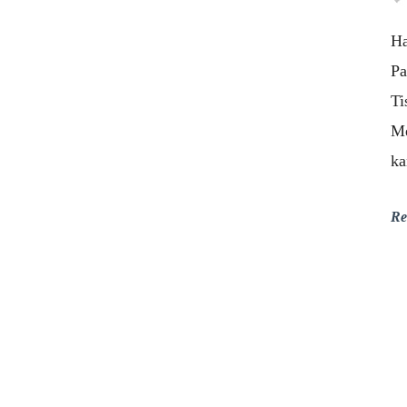
Ha
Pa
Ti
Me
ka
Re