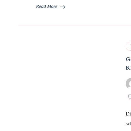
Read More
G
Ki
Di
sc