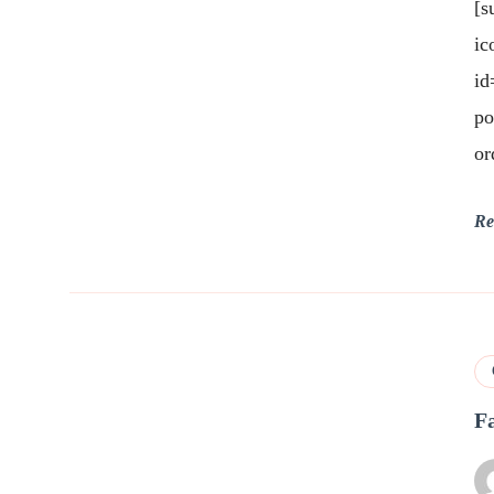
[s
ic
id
po
or
Re
F