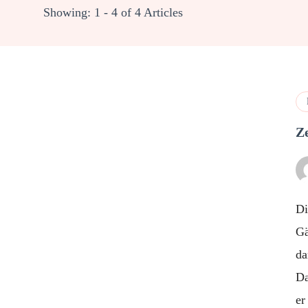
Showing: 1 - 4 of 4 Articles
Z
Di
Gä
da
Da
e