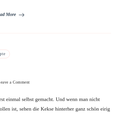
ad More
pte
on
eave a Comment
Schwarz-
Weiß-
erst einmal selbst gemacht. Und wenn man nicht
Gebäck
–
len ist, sehen die Kekse hinterher ganz schön eirig
friemelig