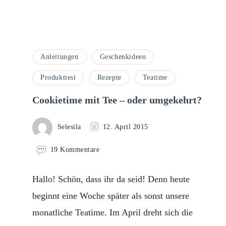
Anleitungen
Geschenkideen
Produkttest
Rezepte
Teatime
Cookietime mit Tee – oder umgekehrt?
Selesila
12. April 2015
zu
19 Kommentare
Cookietime
mit
Hallo! Schön, dass ihr da seid! Denn heute
Tee
–
beginnt eine Woche später als sonst unsere
oder
monatliche Teatime. Im April dreht sich die
umgekehrt?