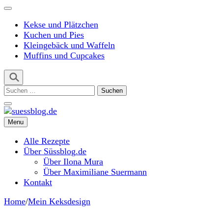
Kekse und Plätzchen
Kuchen und Pies
Kleingebäck und Waffeln
Muffins und Cupcakes
Suchen
nach:
Menu
suessblog.de
Alle Rezepte
Über Süssblog.de
Über Ilona Mura
Über Maximiliane Suermann
Kontakt
Home
/
Mein Keksdesign