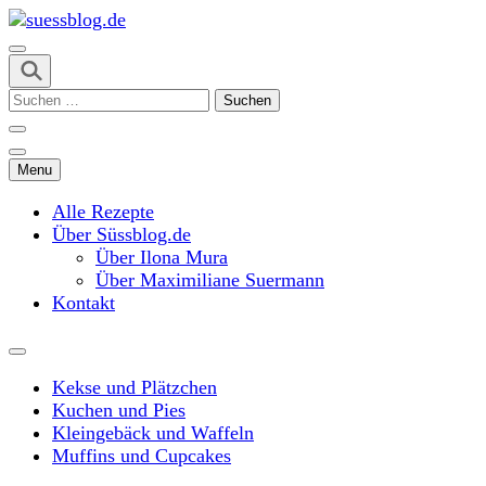
Skip
to
content
suessblog.de
(Press
Suchen
Enter)
nach:
Menu
Alle Rezepte
Über Süssblog.de
Über Ilona Mura
Über Maximiliane Suermann
Kontakt
Kekse und Plätzchen
Kuchen und Pies
Kleingebäck und Waffeln
Muffins und Cupcakes