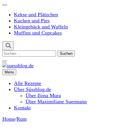
Kekse und Plätzchen
Kuchen und Pies
Kleingebäck und Waffeln
Muffins und Cupcakes
Suchen
nach:
Menu
suessblog.de
Alle Rezepte
Über Süssblog.de
Über Ilona Mura
Über Maximiliane Suermann
Kontakt
Home
/
Rum