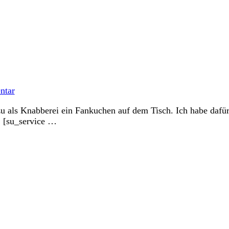
zu
Fankuchen
ntar
azu als Knabberei ein Fankuchen auf dem Tisch. Ich habe dafü
 [su_service …