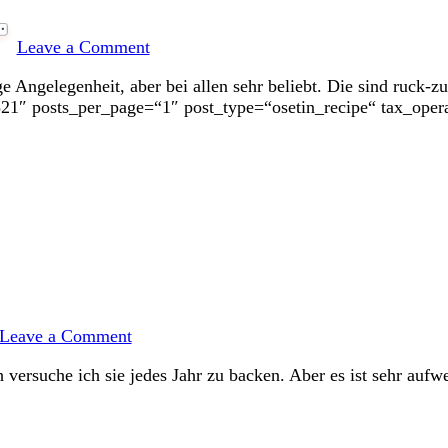
on
Rumkugeln
Leave a Comment
–
mit
 Angelegenheit, aber bei allen sehr beliebt. Die sind ruck-z
Alkohol
21″ posts_per_page=“1″ post_type=“osetin_recipe“ tax_opera
on
Baumkuchenspitzen
Leave a Comment
–
sehr
versuche ich sie jedes Jahr zu backen. Aber es ist sehr aufwe
aufwendig