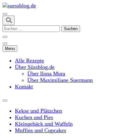
Skip
to
content
suessblog.de
(Press
Suchen
Enter)
nach:
Menu
Alle Rezepte
Über Süssblog.de
Über Ilona Mura
Über Maximiliane Suermann
Kontakt
Kekse und Plätzchen
Kuchen und Pies
Kleingebäck und Waffeln
Muffins und Cupcakes