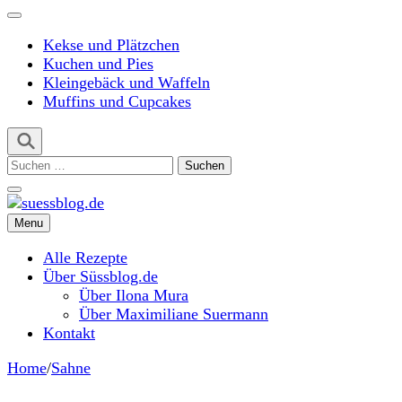
Kekse und Plätzchen
Kuchen und Pies
Kleingebäck und Waffeln
Muffins und Cupcakes
Suchen
nach:
Menu
suessblog.de
Alle Rezepte
Über Süssblog.de
Über Ilona Mura
Über Maximiliane Suermann
Kontakt
Home
/
Sahne