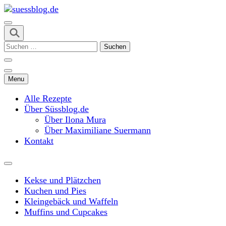
Skip
to
content
suessblog.de
(Press
Suchen
Enter)
nach:
Menu
Alle Rezepte
Über Süssblog.de
Über Ilona Mura
Über Maximiliane Suermann
Kontakt
Kekse und Plätzchen
Kuchen und Pies
Kleingebäck und Waffeln
Muffins und Cupcakes