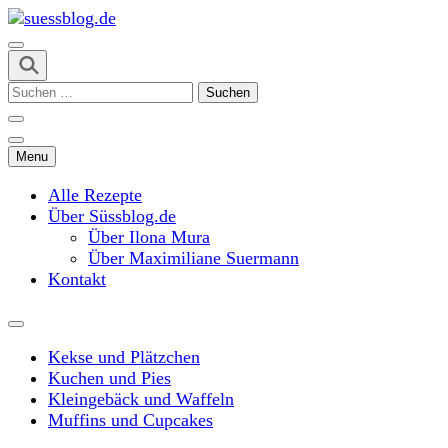
Skip
to
content
suessblog.de
(Press
Suchen
Enter)
nach:
Menu
Alle Rezepte
Über Süssblog.de
Über Ilona Mura
Über Maximiliane Suermann
Kontakt
Kekse und Plätzchen
Kuchen und Pies
Kleingebäck und Waffeln
Muffins und Cupcakes