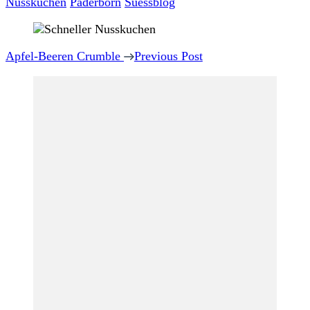
Nusskuchen
Paderborn
Suessblog
Post
Navigation
Apfel-Beeren Crumble
Previous Post