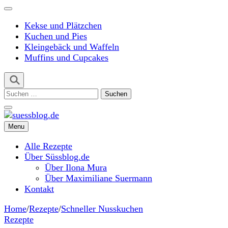
Kekse und Plätzchen
Kuchen und Pies
Kleingebäck und Waffeln
Muffins und Cupcakes
Suchen
nach:
Menu
suessblog.de
Alle Rezepte
Über Süssblog.de
Über Ilona Mura
Über Maximiliane Suermann
Kontakt
Home
/
Rezepte
/
Schneller Nusskuchen
Rezepte