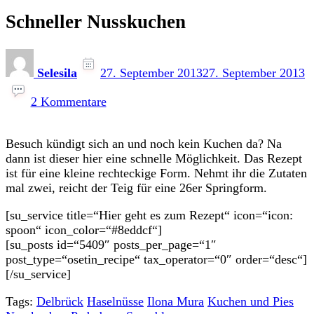
Schneller Nusskuchen
Selesila
27. September 2013
27. September 2013
zu
Schneller
2 Kommentare
Nusskuchen
Besuch kündigt sich an und noch kein Kuchen da? Na
dann ist dieser hier eine schnelle Möglichkeit. Das Rezept
ist für eine kleine rechteckige Form. Nehmt ihr die Zutaten
mal zwei, reicht der Teig für eine 26er Springform.
[su_service title=“Hier geht es zum Rezept“ icon=“icon:
spoon“ icon_color=“#8eddcf“]
[su_posts id=“5409″ posts_per_page=“1″
post_type=“osetin_recipe“ tax_operator=“0″ order=“desc“]
[/su_service]
Tags:
Delbrück
Haselnüsse
Ilona Mura
Kuchen und Pies