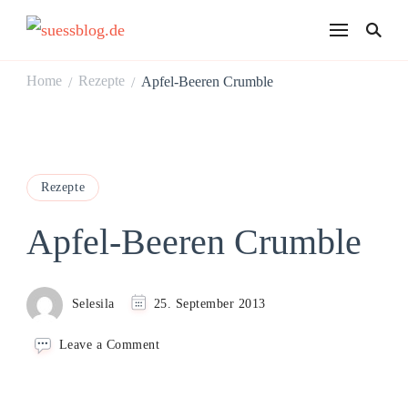
suessblog.de
Home
Rezepte
Apfel-Beeren Crumble
/
/
Rezepte
Apfel-Beeren Crumble
Selesila
25. September 2013
on
Leave a Comment
Apfel-
Beeren
Crumble