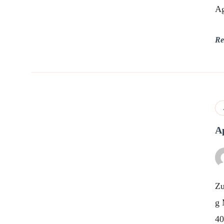
Ag
Re
A
Zu
g 
40