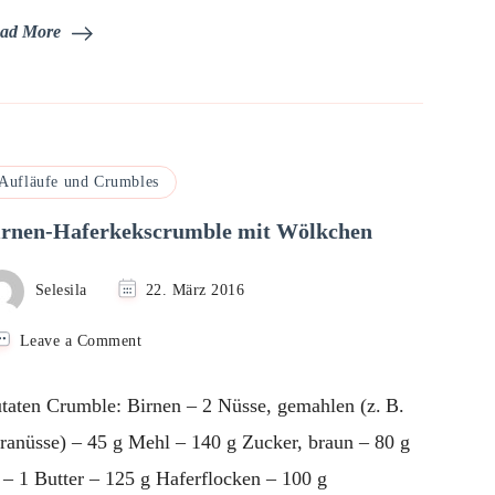
ad More
Aufläufe und Crumbles
irnen-Haferkekscrumble mit Wölkchen
Selesila
22. März 2016
on
Leave a Comment
Birnen-
Haferkekscrumble
taten Crumble: Birnen – 2 Nüsse, gemahlen (z. B.
mit
Wölkchen
ranüsse) – 45 g Mehl – 140 g Zucker, braun – 80 g
 – 1 Butter – 125 g Haferflocken – 100 g