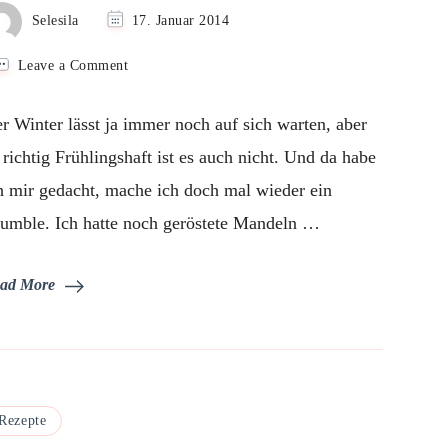
Selesila
17. Januar 2014
on
Leave a Comment
Applecrumble
mit
r Winter lässt ja immer noch auf sich warten, aber
gerösteten
Mandeln
 richtig Frühlingshaft ist es auch nicht. Und da habe
und
h mir gedacht, mache ich doch mal wieder ein
Schokolade
umble. Ich hatte noch geröstete Mandeln …
ad More
Rezepte