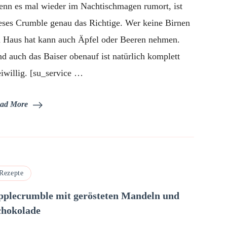
nn es mal wieder im Nachtischmagen rumort, ist
mit
Wölkchen
eses Crumble genau das Richtige. Wer keine Birnen
 Haus hat kann auch Äpfel oder Beeren nehmen.
d auch das Baiser obenauf ist natürlich komplett
eiwillig. [su_service …
ad More
Rezepte
pplecrumble mit gerösteten Mandeln und
chokolade