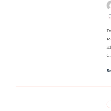
De
so
ic
Cr
Re