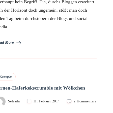
erhaupt kein Begriff. Tja, durchs Bloggen erweitert
ch der Horizont doch ungemein, stößt man doch
den Tag beim durchstöbern der Blogs und social
edia …
ad More
Rezepte
irnen-Haferkekscrumble mit Wölkchen
zu
Selesila
11. Februar 2014
2 Kommentare
Birnen-
Haferkeks