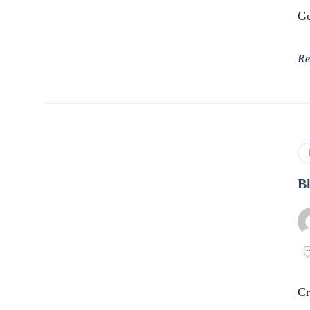
Ge
Re
B
Cr