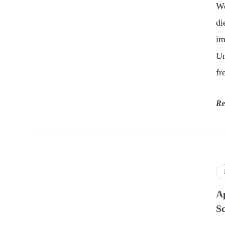
We
di
im
Un
fr
Re
A
S