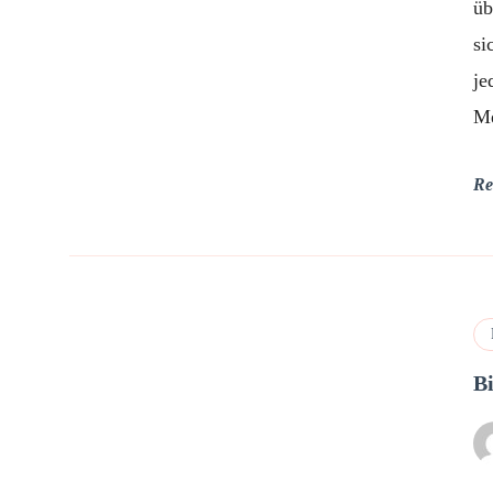
üb
si
je
M
Re
B