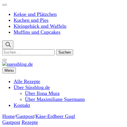
Kekse und Plätzchen
Kuchen und Pies
Kleingebäck und Waffeln
Muffins und Cupcakes
Suchen
nach:
Menu
suessblog.de
Alle Rezepte
Über Süssblog.de
Über Ilona Mura
Über Maximiliane Suermann
Kontakt
Home
/
Gastpost
/
Käse-Erdbeer Gugl
Gastpost
Rezepte