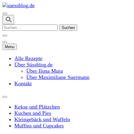
Skip
to
content
suessblog.de
(Press
Suchen
Enter)
nach:
Menu
Alle Rezepte
Über Süssblog.de
Über Ilona Mura
Über Maximiliane Suermann
Kontakt
Kekse und Plätzchen
Kuchen und Pies
Kleingebäck und Waffeln
Muffins und Cupcakes