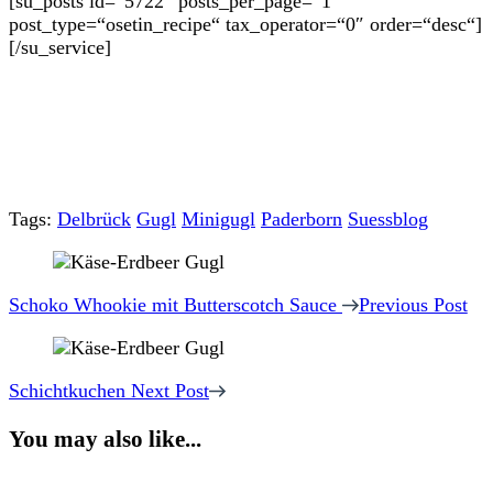
[su_posts id=“5722″ posts_per_page=“1″
post_type=“osetin_recipe“ tax_operator=“0″ order=“desc“]
[/su_service]
Tags:
Delbrück
Gugl
Minigugl
Paderborn
Suessblog
Post
Navigation
Schoko Whookie mit Butterscotch Sauce
Previous Post
Schichtkuchen
Next Post
You may also like...