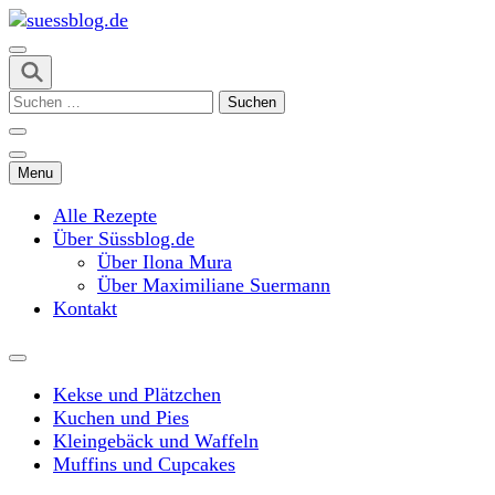
Skip
to
content
suessblog.de
(Press
Suchen
Enter)
nach:
Menu
Alle Rezepte
Über Süssblog.de
Über Ilona Mura
Über Maximiliane Suermann
Kontakt
Kekse und Plätzchen
Kuchen und Pies
Kleingebäck und Waffeln
Muffins und Cupcakes