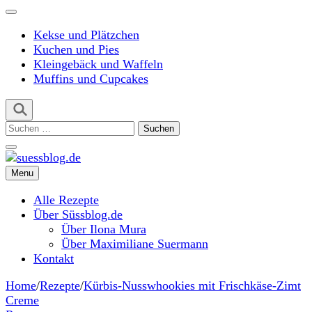
Kekse und Plätzchen
Kuchen und Pies
Kleingebäck und Waffeln
Muffins und Cupcakes
Suchen
nach:
Menu
suessblog.de
Alle Rezepte
Über Süssblog.de
Über Ilona Mura
Über Maximiliane Suermann
Kontakt
Home
/
Rezepte
/
Kürbis-Nusswhookies mit Frischkäse-Zimt
Creme