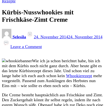
Rezepte
Kürbis-Nusswhookies mit
Frischkäse-Zimt Creme
Selesila
24. November 2014
24. November 2014
on
Kürbis-
Leave a Comment
Nusswhookies
mit
Wie ich ja schon berichtet habe, bin ich
Frischkäse-
mit dem Kürbis noch nicht ganz durch. Aber heute gibt es
Zimt
das letzte Kürbisrezept dieses Jahr. Und schon viel zu
Creme
lange habe ich euch auch schon kein
Whookierezept
mehr
vorgestellt. Passend zum Ausklingen des Herbstes nun
Eins mit – wie sollte es eben noch sein – Kürbis.
Die Creme besteht hauptsächlich aus Frischkäse und Zimt.
Den Zuckergehalt könnt ihr selbst regeln, indem ihr nach
eurem Wunsch süßt. Obenauf habe ich zur Deko noch eine