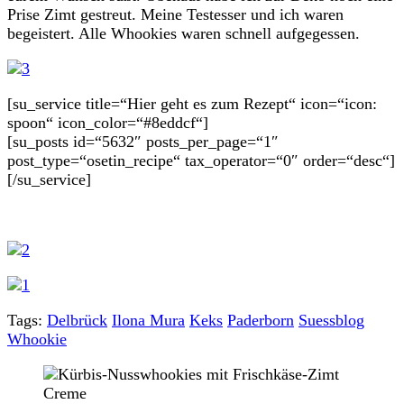
Prise Zimt gestreut. Meine Testesser und ich waren
begeistert. Alle Whookies waren schnell aufgegessen.
[su_service title=“Hier geht es zum Rezept“ icon=“icon:
spoon“ icon_color=“#8eddcf“]
[su_posts id=“5632″ posts_per_page=“1″
post_type=“osetin_recipe“ tax_operator=“0″ order=“desc“]
[/su_service]
Tags:
Delbrück
Ilona Mura
Keks
Paderborn
Suessblog
Whookie
Post