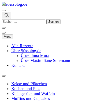
Skip
to
content
suessblog.de
(Press
Suchen
Enter)
nach:
Menu
Alle Rezepte
Über Süssblog.de
Über Ilona Mura
Über Maximiliane Suermann
Kontakt
Kekse und Plätzchen
Kuchen und Pies
Kleingebäck und Waffeln
Muffins und Cupcakes