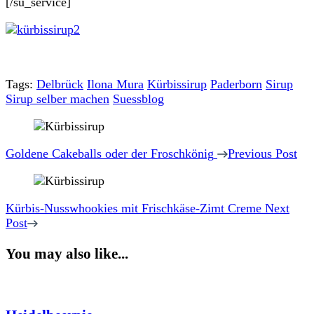
[/su_service]
Tags:
Delbrück
Ilona Mura
Kürbissirup
Paderborn
Sirup
Sirup selber machen
Suessblog
Post
Navigation
Goldene Cakeballs oder der Froschkönig
Previous Post
Kürbis-Nusswhookies mit Frischkäse-Zimt Creme
Next
Post
You may also like...