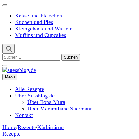
Kekse und Plätzchen
Kuchen und Pies
Kleingebäck und Waffeln
Muffins und Cupcakes
Suchen
nach:
Menu
suessblog.de
Alle Rezepte
Über Süssblog.de
Über Ilona Mura
Über Maximiliane Suermann
Kontakt
Home
/
Rezepte
/
Kürbissirup
Rezepte