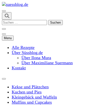
Skip
to
content
suessblog.de
(Press
Suchen
Enter)
nach:
Menu
Alle Rezepte
Über Süssblog.de
Über Ilona Mura
Über Maximiliane Suermann
Kontakt
Kekse und Plätzchen
Kuchen und Pies
Kleingebäck und Waffeln
Muffins und Cupcakes