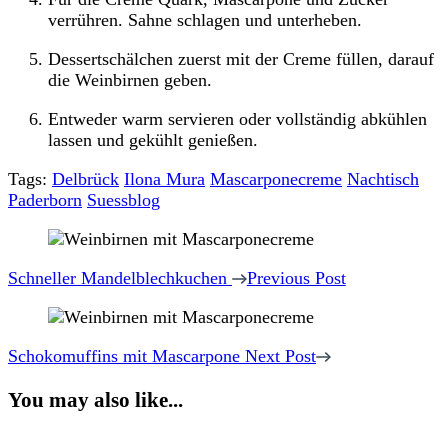
verrühren. Sahne schlagen und unterheben.
Dessertschälchen zuerst mit der Creme füllen, darauf
die Weinbirnen geben.
Entweder warm servieren oder vollständig abkühlen
lassen und gekühlt genießen.
Tags:
Delbrück
Ilona Mura
Mascarponecreme
Nachtisch
Paderborn
Suessblog
Post
Navigation
Schneller Mandelblechkuchen
Previous Post
Schokomuffins mit Mascarpone
Next Post
You may also like...