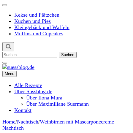
Kekse und Plätzchen
Kuchen und Pies
Kleingebäck und Waffeln
Muffins und Cupcakes
Suchen
nach:
Menu
suessblog.de
Alle Rezepte
Über Süssblog.de
Über Ilona Mura
Über Maximiliane Suermann
Kontakt
Home
/
Nachtisch
/
Weinbirnen mit Mascarponecreme
Nachtisch