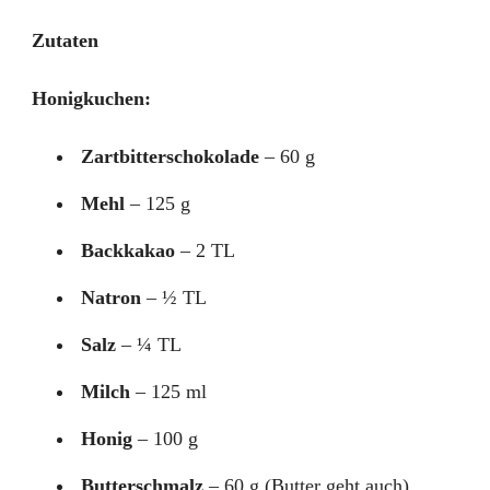
Zutaten
Honigkuchen:
Zartbitterschokolade
– 60 g
Mehl
– 125 g
Backkakao
– 2 TL
Natron
– ½ TL
Salz
– ¼ TL
Milch
– 125 ml
Honig
– 100 g
Butterschmalz
– 60 g (Butter geht auch)