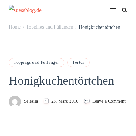
suessblog.de
Home
Toppings und Füllungen
Honigkuchentörtchen
/
/
Toppings und Füllungen
Torten
Honigkuchentörtchen
on
Selesila
23. März 2016
Leave a Comment
Honig