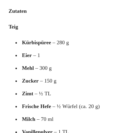
Zutaten
Teig
Kürbispüree
– 280 g
Eier
– 1
Mehl
– 300 g
Zucker
– 150 g
Zimt
– ½ TL
Frische Hefe
– ½ Würfel (ca. 20 g)
Milch
– 70 ml
Vanillepulver
– 1 TL