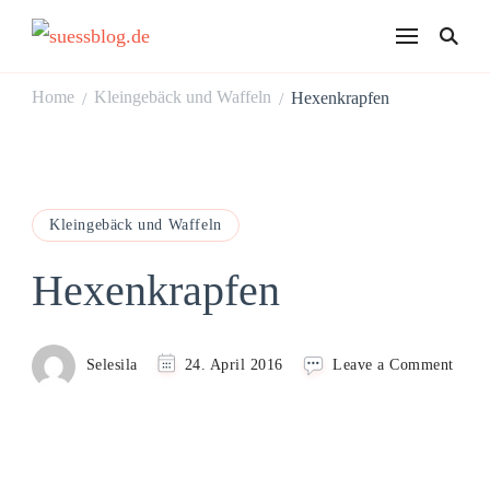
suessblog.de
Home
Kleingebäck und Waffeln
Hexenkrapfen
/
/
Kleingebäck und Waffeln
Hexenkrapfen
on
Selesila
24. April 2016
Leave a Comment
Hexe