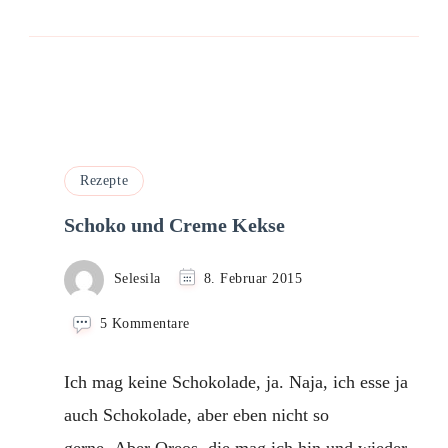
Rezepte
Schoko und Creme Kekse
Selesila
8. Februar 2015
zu
5 Kommentare
Schoko
und
Ich mag keine Schokolade, ja. Naja, ich esse ja
Creme
Kekse
auch Schokolade, aber eben nicht so
gerne. Aber Oreos, die mag ich hin und wieder.