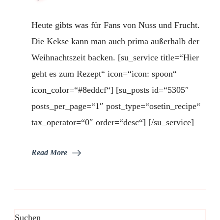
Macadamia-
Cranberry-
Heute gibts was für Fans von Nuss und Frucht.
Cookies
–
Die Kekse kann man auch prima außerhalb der
für
Weihnachtszeit backen. [su_service title=“Hier
Nuss-
Frucht
geht es zum Rezept“ icon=“icon: spoon“
Fans
icon_color=“#8eddcf“] [su_posts id=“5305″
posts_per_page=“1″ post_type=“osetin_recipe“
tax_operator=“0″ order=“desc“] [/su_service]
Read More
Suchen