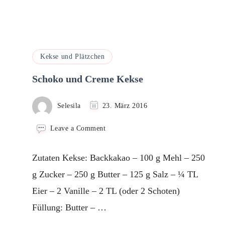
Kekse und Plätzchen
Schoko und Creme Kekse
Selesila
23. März 2016
on
Leave a Comment
Schoko
und
Zutaten Kekse: Backkakao – 100 g Mehl – 250
Creme
Kekse
g Zucker – 250 g Butter – 125 g Salz – ¼ TL
Eier – 2 Vanille – 2 TL (oder 2 Schoten)
Füllung: Butter – …