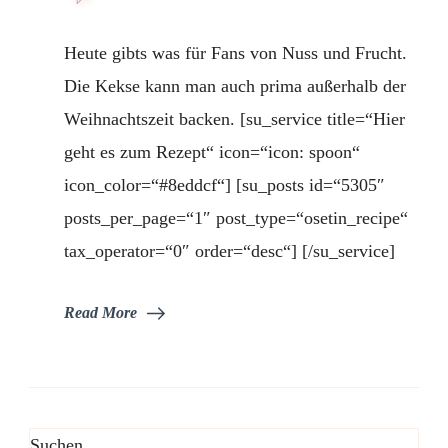
Macadamia-
Cranberry-
Heute gibts was für Fans von Nuss und Frucht.
Cookies
–
Die Kekse kann man auch prima außerhalb der
für
Weihnachtszeit backen. [su_service title=“Hier
Nuss-
Frucht
geht es zum Rezept“ icon=“icon: spoon“
Fans
icon_color=“#8eddcf“] [su_posts id=“5305″
posts_per_page=“1″ post_type=“osetin_recipe“
tax_operator=“0″ order=“desc“] [/su_service]
Read More
Suchen