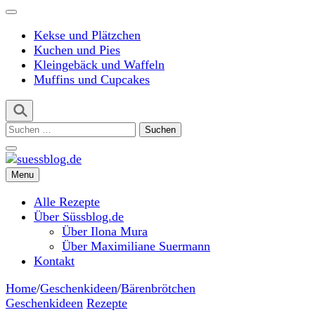
Kekse und Plätzchen
Kuchen und Pies
Kleingebäck und Waffeln
Muffins und Cupcakes
Suchen
nach:
Menu
suessblog.de
Alle Rezepte
Über Süssblog.de
Über Ilona Mura
Über Maximiliane Suermann
Kontakt
Home
/
Geschenkideen
/
Bärenbrötchen
Geschenkideen
Rezepte