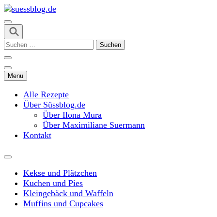
Skip
to
content
suessblog.de
(Press
Suchen
Enter)
nach:
Menu
Alle Rezepte
Über Süssblog.de
Über Ilona Mura
Über Maximiliane Suermann
Kontakt
Kekse und Plätzchen
Kuchen und Pies
Kleingebäck und Waffeln
Muffins und Cupcakes