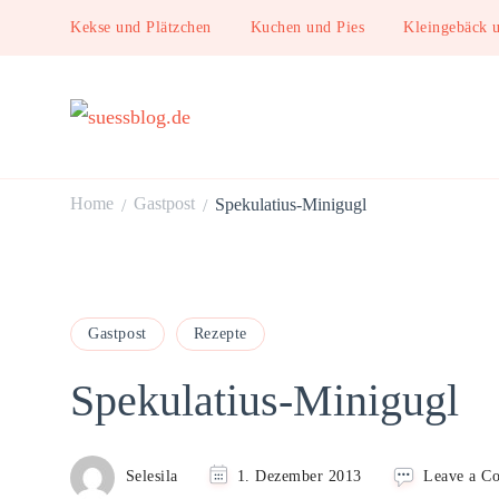
Kekse und Plätzchen
Kuchen und Pies
Kleingebäck 
suessblog.de
Home
Gastpost
Spekulatius-Minigugl
/
/
Gastpost
Rezepte
Spekulatius-Minigugl
Selesila
1. Dezember 2013
Leave a C