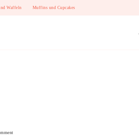
und Waffeln
Muffins und Cupcakes
on
omment
Spekulatius-