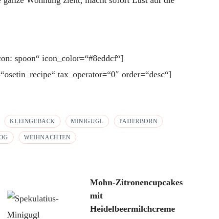
e ganze Wohnung zieht, macht sofort Lust auf die
.
icon: spoon“ icon_color=“#8eddcf“]
“osetin_recipe“ tax_operator=“0″ order=“desc“]
KLEINGEBÄCK
MINIGUGL
PADERBORN
LOG
WEIHNACHTEN
Mohn-Zitronencupcakes
mit
Heidelbeermilchcreme