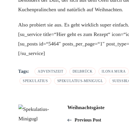
Besonders der Duft, der sich aus dem Ofen durch di
Kuchenpralinchen und natürlich auf Weihnachten.
Also probiert sie aus. Es geht wirklich super einfach
[su_service title=“Hier geht es zum Rezept“ icon=“
[su_posts id=“5464″ posts_per_page=“1″ post_type=
[/su_service]
Tags:
ADVENTSZEIT
DELBRÜCK
ILONA MURA
SPEKULATIUS
SPEKULATIUS-MINIGUGL
SUESSB
Post
Weihnachtsgäste
Previous Post