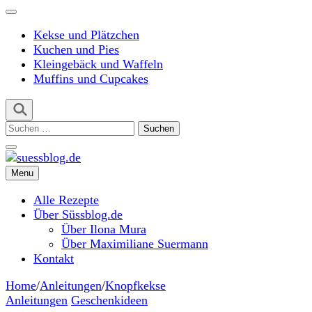
Kekse und Plätzchen
Kuchen und Pies
Kleingebäck und Waffeln
Muffins und Cupcakes
Suchen
nach:
Menu
suessblog.de
Alle Rezepte
Über Süssblog.de
Über Ilona Mura
Über Maximiliane Suermann
Kontakt
Home
/
Anleitungen
/
Knopfkekse
Anleitungen
Geschenkideen