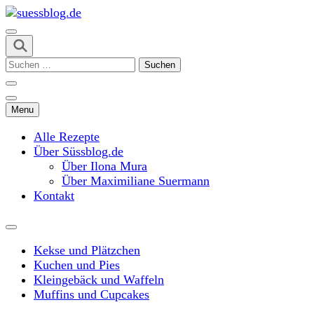
Skip
to
content
suessblog.de
(Press
Suchen
Enter)
nach:
Menu
Alle Rezepte
Über Süssblog.de
Über Ilona Mura
Über Maximiliane Suermann
Kontakt
Kekse und Plätzchen
Kuchen und Pies
Kleingebäck und Waffeln
Muffins und Cupcakes