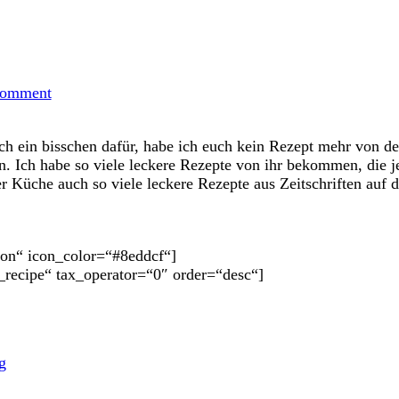
on
Lieblingsrezepte
Comment
von
Erika
ch ein bisschen dafür, habe ich euch kein Rezept mehr von der
en. Ich habe so viele leckere Rezepte von ihr bekommen, die 
er Küche auch so viele leckere Rezepte aus Zeitschriften auf 
poon“ icon_color=“#8eddcf“]
_recipe“ tax_operator=“0″ order=“desc“]
g