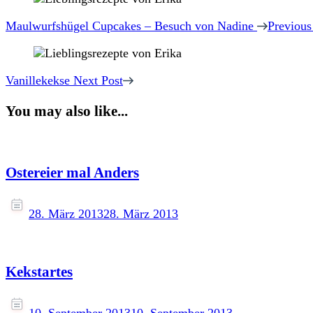
Post
Navigation
Maulwurfshügel Cupcakes – Besuch von Nadine
Previous
Vanillekekse
Next Post
You may also like...
Ostereier mal Anders
28. März 2013
28. März 2013
Kekstartes
10. September 2013
10. September 2013