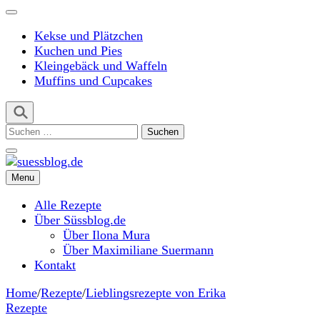
Kekse und Plätzchen
Kuchen und Pies
Kleingebäck und Waffeln
Muffins und Cupcakes
Suchen
nach:
Menu
suessblog.de
Alle Rezepte
Über Süssblog.de
Über Ilona Mura
Über Maximiliane Suermann
Kontakt
Home
/
Rezepte
/
Lieblingsrezepte von Erika
Rezepte