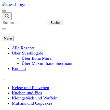
Skip
to
content
suessblog.de
(Press
Suchen
Enter)
nach:
Menu
Alle Rezepte
Über Süssblog.de
Über Ilona Mura
Über Maximiliane Suermann
Kontakt
Kekse und Plätzchen
Kuchen und Pies
Kleingebäck und Waffeln
Muffins und Cupcakes