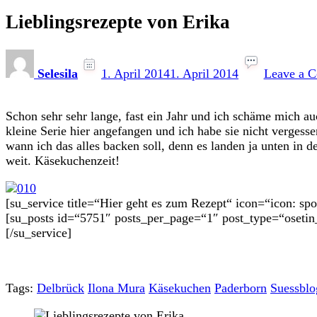
Lieblingsrezepte von Erika
Selesila
1. April 2014
1. April 2014
Leave a 
Schon sehr sehr lange, fast ein Jahr und ich schäme mich au
kleine Serie hier angefangen und ich habe sie nicht vergess
wann ich das alles backen soll, denn es landen ja unten in d
weit. Käsekuchenzeit!
[su_service title=“Hier geht es zum Rezept“ icon=“icon: s
[su_posts id=“5751″ posts_per_page=“1″ post_type=“osetin
[/su_service]
Tags:
Delbrück
Ilona Mura
Käsekuchen
Paderborn
Suessblo