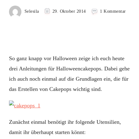
zu
Selesila
29. Oktober 2014
1 Kommentar
Cakep
Hallow
–
Hexenk
Kürbis
und
Gespen
So ganz knapp vor Halloween zeige ich euch heute
drei Anleitungen für Halloweencakepops. Dabei gehe
ich auch noch einmal auf die Grundlagen ein, die für
das Erstellen von Cakepops wichtig sind.
Zunächst einmal benötigt ihr folgende Utensilien,
damit ihr überhaupt starten könnt: