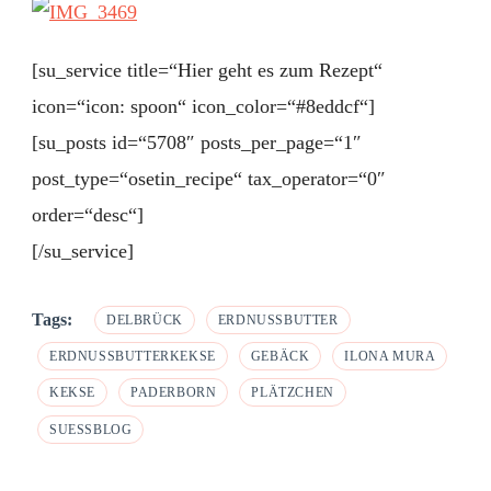
[su_service title=“Hier geht es zum Rezept“
icon=“icon: spoon“ icon_color=“#8eddcf“]
[su_posts id=“5708″ posts_per_page=“1″
post_type=“osetin_recipe“ tax_operator=“0″
order=“desc“]
[/su_service]
Tags:
DELBRÜCK
ERDNUSSBUTTER
ERDNUSSBUTTERKEKSE
GEBÄCK
ILONA MURA
KEKSE
PADERBORN
PLÄTZCHEN
SUESSBLOG