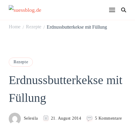
suessblog.de
Home
Rezepte
Erdnussbutterkekse mit Füllung
/
/
Rezepte
Erdnussbutterkekse mit
Füllung
zu
Selesila
21. August 2014
5 Kommentare
Erdnus
mit