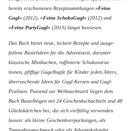
bereits erschienenen Rezeptsammlungen
»Feine
Gugl«
(2012),
»Feine SchokoGugl«
(2012) und
»Feine PartyGugl«
(2013) längst bewiesen.
Das Buch bietet neue, leckere Rezepte und ausge­
fallene Bastelideen für die Adventszeit, darunter
klassische Minikuchen, raffinierte Schoko­varia­
tionen, pfiffige Gugelhupfe für Kinder jeden Alters,
überraschende Ideen für Gugl-Kerzen und Gugl-
Pralinen. Passend zur Weihnachtszeit liegen dem
Buch Bastelbögen mit 24 Geschenkschachteln und 48
Glückskärtchen bei, die sich vielfältig verwen­den
lassen: als kleine Geschenk­verpackun­gen, als
Tannenbaumschmuck oder als Advents­kalender.