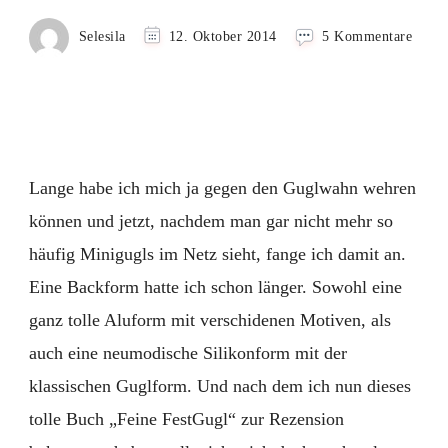
zu
Selesila
12. Oktober 2014
5 Kommentare
Möhr
Kürbi
Minig
und
Buchv
Lange habe ich mich ja gegen den Guglwahn wehren
können und jetzt, nachdem man gar nicht mehr so
häufig Minigugls im Netz sieht, fange ich damit an.
Eine Backform hatte ich schon länger. Sowohl eine
ganz tolle Aluform mit verschidenen Motiven, als
auch eine neumodische Silikonform mit der
klassischen Guglform. Und nach dem ich nun dieses
tolle Buch „Feine FestGugl“ zur Rezension