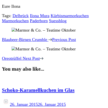
Eure Ilona
Tags:
Delbrück
Ilona Mura
Kürbismarmorkuchen
Marmorkuchen
Paderborn
Suessblog
Post
Navigation
Blaubeer-Birnen Crumble
Previous Post
Oreotrüffel
Next Post
You may also like...
Schoko-Karamellkuchen im Glas
26. Januar 2015
26. Januar 2015