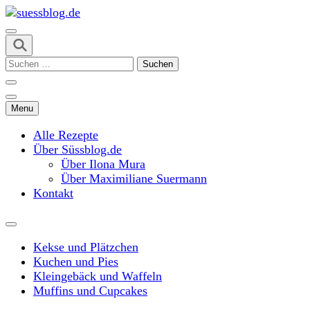
Skip
to
content
suessblog.de
(Press
Suchen
Enter)
nach:
Menu
Alle Rezepte
Über Süssblog.de
Über Ilona Mura
Über Maximiliane Suermann
Kontakt
Kekse und Plätzchen
Kuchen und Pies
Kleingebäck und Waffeln
Muffins und Cupcakes