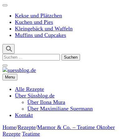
Kekse und Plätzchen
Kuchen und Pies
Kleingebäck und Waffeln
Muffins und Cupcakes
Suchen
nach:
Menu
suessblog.de
Alle Rezepte
Über Süssblog.de
Über Ilona Mura
Über Maximiliane Suermann
Kontakt
Home
/
Rezepte
/
Marmor & Co. – Teatime Oktober
Rezepte
Teatime