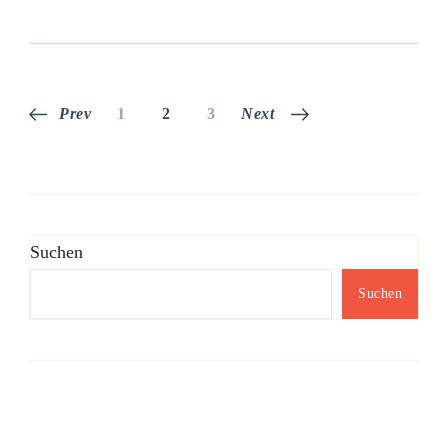
Seitennummerierung
Page
Page
Page
Prev
1
2
3
Next
der
Beiträge
Suchen
Suchen