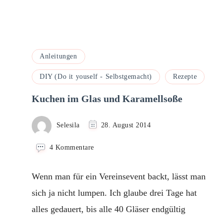
Anleitungen
DIY (Do it youself - Selbstgemacht)
Rezepte
Kuchen im Glas und Karamellsoße
Selesila
28. August 2014
zu
4 Kommentare
Kuchen
im
Wenn man für ein Vereinsevent backt, lässt man
Glas
und
sich ja nicht lumpen. Ich glaube drei Tage hat
Karamellsoße
alles gedauert, bis alle 40 Gläser endgültig